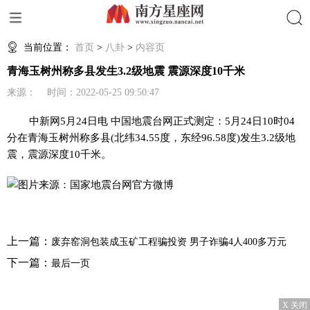
搜索
当前位置：
首页
>
八卦
>
内容页
青海玉树州称多县发生3.2级地震 震源深度10千米
来源： 时间：2022-05-25 09:50:47
中新网
5月24日电 中国地震台网正式测定：5月24日10时04
分在青海玉树州称多县(北纬34.55度，东经96.58度)发生3.2级地
震，震源深度10千米。
上一篇：
废弃窑洞包装成玉矿工程骗投资 男子诈骗4人400多万元
下一篇：
最后一页
X 关闭