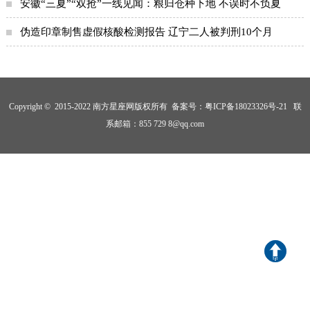
安徽“三夏”“双抢”一线见闻：粮归仓种下地 不误时不负夏
伪造印章制售虚假核酸检测报告 辽宁二人被判刑10个月
Copyright © 2015-2022 南方星座网版权所有 备案号：
粤ICP备18023326号-21
联
系邮箱：855 729 8@qq.com