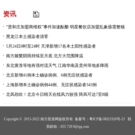
资讯
“贤和庄加盟商维权”事件加速酝酿 明星餐饮店加盟乱象亟需整顿
黑龙江本土感染者清零
5月24日0时至24时 天津新增17名本土阳性感染者
南方频繁阴雨持续至月底 北方大范围降温
东北黄淮等地有强对流天气 江南华南及贵州等地多降雨
北京新增41例本土确诊病例、6例无症状感染者
上海新增本土确诊病例44例、无症状感染者343例
北风劲吹！北京今日晴天在线风力较强 阵风可达7至8级
Copyright © 2015-2022 南方星座网版权所有 备案号：
粤ICP备18023326号-21
联
系邮箱：855 729 8@qq.com