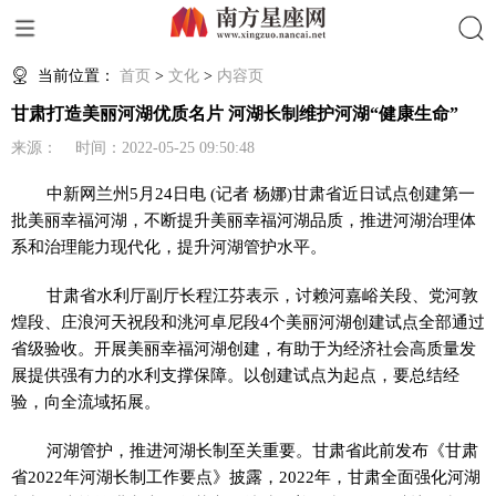
搜索
当前位置：
首页
>
文化
>
内容页
甘肃打造美丽河湖优质名片 河湖长制维护河湖“健康生命”
来源： 时间：2022-05-25 09:50:48
中新网
兰州5月24日电 (记者 杨娜)甘肃省近日试点创建第一
批美丽幸福河湖，不断提升美丽幸福河湖品质，推进河湖治理体
系和治理能力现代化，提升河湖管护水平。
甘肃省水利厅副厅长程江芬表示，讨赖河嘉峪关段、党河敦
煌段、庄浪河天祝段和洮河卓尼段4个美丽河湖创建试点全部通过
省级验收。开展美丽幸福河湖创建，有助于为经济社会高质量发
展提供强有力的水利支撑保障。以创建试点为起点，要总结经
验，向全流域拓展。
河湖管护，推进河湖长制至关重要。甘肃省此前发布《甘肃
省2022年河湖长制工作要点》披露，2022年，甘肃全面强化河湖